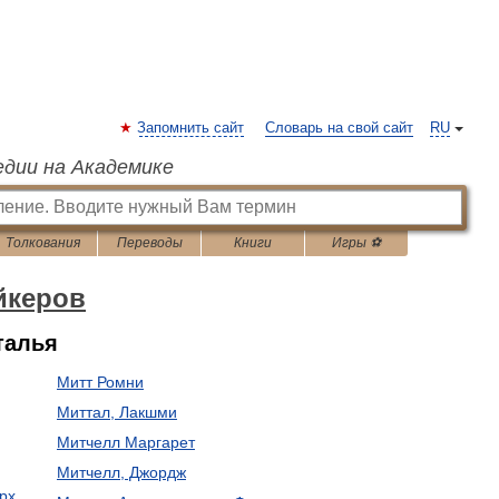
Запомнить сайт
Словарь на свой сайт
RU
едии на Академике
Толкования
Переводы
Книги
Игры ⚽
йкеров
талья
Митт Ромни
Миттал, Лакшми
Митчелл Маргарет
Митчелл, Джордж
рх