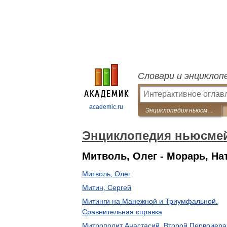
Словари и энциклоп
academic.ru
Энциклопедия ньюсмейкеров
Энциклопедия ньюсме
Митволь, Олег - Морарь, На
Митволь, Олег
Митин, Сергей
Митинги на Манежной и Триумфальной.
Сравнительная справка
Митрополит Анастасий. Второй Первоиера