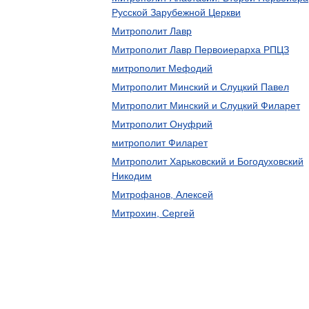
Русской Зарубежной Церкви
Митрополит Лавр
Митрополит Лавр Первоиерарха РПЦЗ
митрополит Мефодий
Митрополит Минский и Слуцкий Павел
Митрополит Минский и Слуцкий Филарет
Митрополит Онуфрий
митрополит Филарет
Митрополит Харьковский и Богодуховский
Никодим
Митрофанов, Алексей
Митрохин, Сергей